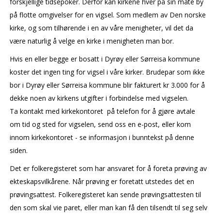
forskjellige tidsepoker. Derfor kan kirkene hver på sin måte by
på flotte omgivelser for en vigsel. Som medlem av Den norske
kirke, og som tilhørende i en av våre menigheter, vil det da
være naturlig å velge en kirke i menigheten man bor.
Hvis en eller begge er bosatt i Dyrøy eller Sørreisa kommune
koster det ingen ting for vigsel i våre kirker. Brudepar som ikke
bor i Dyrøy eller Sørreisa kommune blir fakturert kr 3.000 for å
dekke noen av kirkens utgifter i forbindelse med vigselen.
Ta kontakt med kirkekontoret på telefon for å gjøre avtale
om tid og sted for vigselen, send oss en e-post, eller kom
innom kirkekontoret - se informasjon i bunntekst på denne
siden.
Det er folkeregisteret som har ansvaret for å foreta prøving av
ekteskapsvilkårene. Når prøving er foretatt utstedes det en
prøvingsattest. Folkeregisteret kan sende prøvingsattesten til
den som skal vie paret, eller man kan få den tilsendt til seg selv