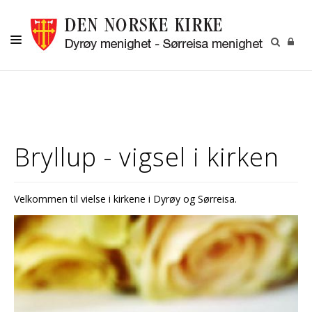
DYRØY
SØRREISA
DÅP
Bryllup - vigsel i kirken
KONFIRMASJON
BRYLLUP
Velkommen til vielse i kirkene i Dyrøy og Sørreisa.
GRAVFERD
BARN OG UNGDOM
KONTAKT