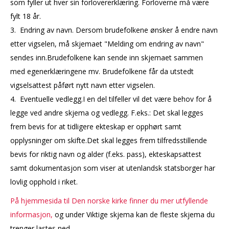
som fyller ut hver sin forlovererklæring. Forloverne må være
fylt 18 år.
3. Endring av navn. Dersom brudefolkene ønsker å endre navn
etter vigselen, må skjemaet "Melding om endring av navn"
sendes inn.Brudefolkene kan sende inn skjemaet sammen
med egenerklæringene mv. Brudefolkene får da utstedt
vigselsattest påført nytt navn etter vigselen.
4. Eventuelle vedlegg.I en del tilfeller vil det være behov for å
legge ved andre skjema og vedlegg. F.eks.: Det skal legges
frem bevis for at tidligere ekteskap er opphørt samt
opplysninger om skifte.Det skal legges frem tilfredsstillende
bevis for riktig navn og alder (f.eks. pass), ekteskapsattest
samt dokumentasjon som viser at utenlandsk statsborger har
lovlig opphold i riket.
På hjemmesida til Den norske kirke finner du mer utfyllende
informasjon,
og under Viktige skjema kan de fleste skjema du
trenger lastes ned.