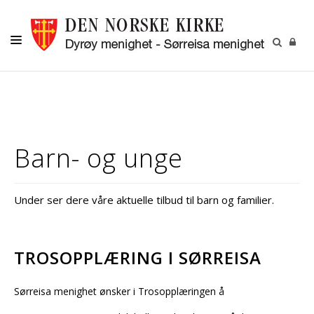
DYRØY
SØRREISA
DÅP
Barn- og unge
KONFIRMASJON
BRYLLUP
Under ser dere våre aktuelle tilbud til barn og familier.
GRAVFERD
BARN OG UNGDOM
TROSOPPLÆRING I SØRREISA
KONTAKT
Sørreisa menighet ønsker i Trosopplæringen å