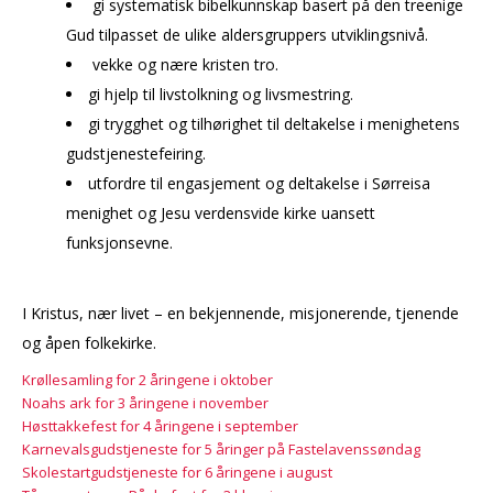
gi systematisk bibelkunnskap basert på den treenige
Gud tilpasset de ulike aldersgruppers utviklingsnivå.
vekke og nære kristen tro.
gi hjelp til livstolkning og livsmestring.
gi trygghet og tilhørighet til deltakelse i menighetens
gudstjenestefeiring.
utfordre til engasjement og deltakelse i Sørreisa
menighet og Jesu verdensvide kirke uansett
funksjonsevne.
I Kristus, nær livet – en bekjennende, misjonerende, tjenende
og åpen folkekirke.
Krøllesamling for 2 åringene i oktober
Noahs ark for 3 åringene i november
Høsttakkefest for 4 åringene i september
Karnevalsgudstjeneste for 5 åringer på Fastelavenssøndag
Skolestartgudstjeneste for 6 åringene i august